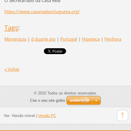
O Secretariado da Casa Real
https://www.casarealportuguesa.org/
Tags
:
Monarquia
|
d duarte pio
|
Portugal
|
Hipoteca
|
Penhora
« Voltar
© 2010 Todos os direitos reservados.
Crie o seu site grátis
Ver:
Versão móvel
|
Versão PC