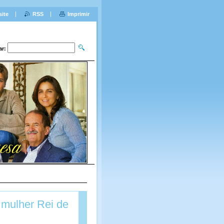
site
RSS
Imprimir
ar:
 mulher Rei de