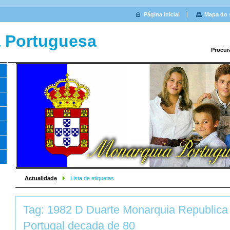
Página inicial
Mapa do 
 Portuguesa
Procur
Actualidade
Lista de etiquetas
Tag: 1982 D Duarte Monarquia Republica
Portugal decada de 80