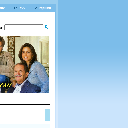
site
RSS
Imprimir
ar: