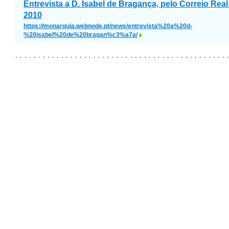
Entrevista a D. Isabel de Bragança, pelo Correio Rea
2010
https://monarquia.webnode.pt/news/entrevista%20a%20d-
%20isabel%20de%20bragan%c3%a7a/