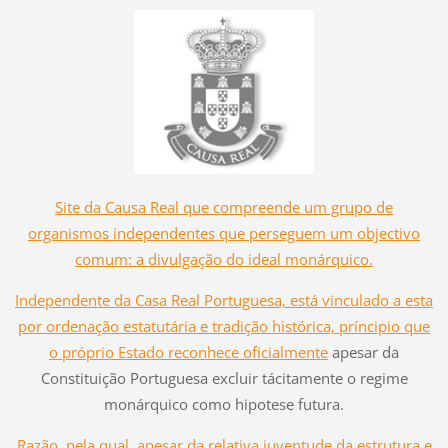
Site da Causa Real que compreende um grupo de
organismos independentes que perseguem um objectivo
comum: a divulgação do ideal monárquico.
Independente da Casa Real Portuguesa, está vinculado a esta
por ordenação estatutária e tradição histórica, príncipio que
o próprio Estado reconhece oficialmente
apesar da
Constituição Portuguesa excluir tácitamente o regime
monárquico como hipotese futura.
Razão, pela qual, apesar da relativa juventude da estrutura e