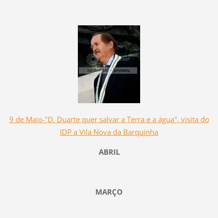
9 de Maio-"D. Duarte quer salvar a Terra e a água", visita do
IDP a Vila Nova da Barquinha
ABRIL
MARÇO