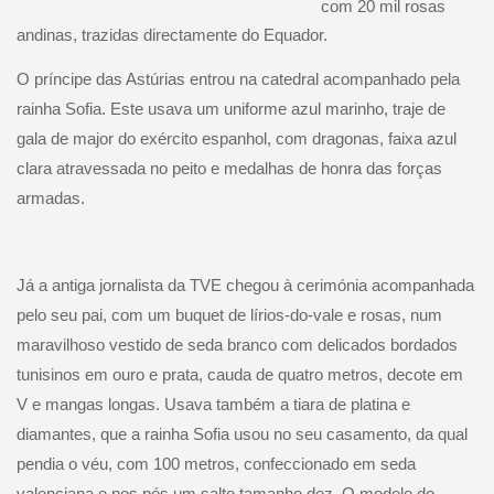
com 20 mil rosas
andinas, trazidas directamente do Equador.
O príncipe das Astúrias entrou na catedral acompanhado pela
rainha Sofia. Este usava um uniforme azul marinho, traje de
gala de major do exército espanhol, com dragonas, faixa azul
clara atravessada no peito e medalhas de honra das forças
armadas.
Já a antiga jornalista da TVE chegou à cerimónia acompanhada
pelo seu pai, com um buquet de lírios-do-vale e rosas, num
maravilhoso vestido de seda branco com delicados bordados
tunisinos em ouro e prata, cauda de quatro metros, decote em
V e mangas longas. Usava também a tiara de platina e
diamantes, que a rainha Sofia usou no seu casamento, da qual
pendia o véu, com 100 metros, confeccionado em seda
valenciana e nos pés um salto tamanho dez. O modelo do