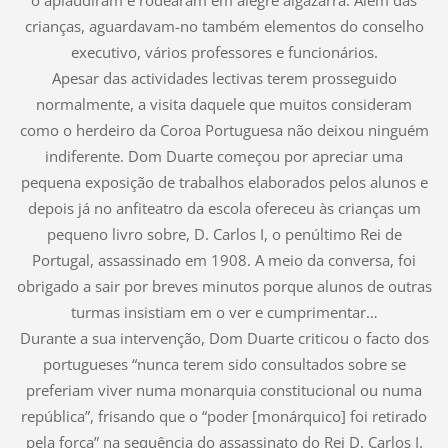
o aplaudiram e rodearam em alegre algazarra. Além das
crianças, aguardavam-no também elementos do conselho
executivo, vários professores e funcionários.
Apesar das actividades lectivas terem prosseguido
normalmente, a visita daquele que muitos consideram
como o herdeiro da Coroa Portuguesa não deixou ninguém
indiferente. Dom Duarte começou por apreciar uma
pequena exposição de trabalhos elaborados pelos alunos e
depois já no anfiteatro da escola ofereceu às crianças um
pequeno livro sobre, D. Carlos I, o penúltimo Rei de
Portugal, assassinado em 1908. A meio da conversa, foi
obrigado a sair por breves minutos porque alunos de outras
turmas insistiam em o ver e cumprimentar…
Durante a sua intervenção, Dom Duarte criticou o facto dos
portugueses “nunca terem sido consultados sobre se
preferiam viver numa monarquia constitucional ou numa
república”, frisando que o “poder [monárquico] foi retirado
pela força” na sequência do assassinato do Rei D. Carlos I.