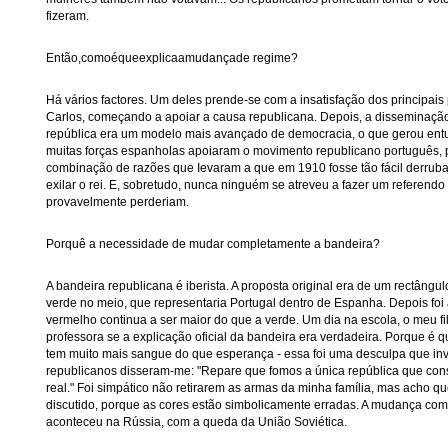
fizeram.
Então,comoéqueexplicaamudançade regime?
Há vários factores. Um deles prende-se com a insatisfação dos principais p
Carlos, começando a apoiar a causa republicana. Depois, a disseminação
república era um modelo mais avançado de democracia, o que gerou entu
muitas forças espanholas apoiaram o movimento republicano português, p
combinação de razões que Ievaram a que em 1910 fosse tão fácil derrub
exilar o rei. E, sobretudo, nunca ninguém se atreveu a fazer um referendo
provavelmente perderiam.
Porquê a necessidade de mudar completamente a bandeira?
A bandeira republicana é iberista. A proposta original era de um rectângu
verde no meio, que representaria Portugal dentro de Espanha. Depois foi 
vermelho continua a ser maior do que a verde. Um dia na escola, o meu f
professora se a explicação oficial da bandeira era verdadeira. Porque é 
tem muito mais sangue do que esperança - essa foi uma desculpa que in
republicanos disseram-me: "Repare que fomos a única república que con
real." Foi simpático não retirarem as armas da minha família, mas acho qu
discutido, porque as cores estão simbolicamente erradas. A mudança com
aconteceu na Rússia, com a queda da União Soviética.