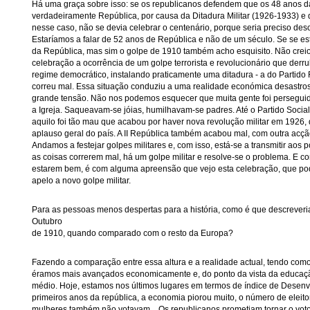
Há uma graça sobre isso: se os republicanos defendem que os 48 anos da
verdadeiramente República, por causa da Ditadura Militar (1926-1933) e
nesse caso, não se devia celebrar o centenário, porque seria preciso des
Estaríamos a falar de 52 anos de República e não de um século. Se se est
da República, mas sim o golpe de 1910 também acho esquisito. Não creio
celebração a ocorrência de um golpe terrorista e revolucionário que derr
regime democrático, instalando praticamente uma ditadura - a do Partido
correu mal. Essa situação conduziu a uma realidade económica desastros
grande tensão. Não nos podemos esquecer que muita gente foi perseguida
a Igreja. Saqueavam-se jóias, humilhavam-se padres. Até o Partido Sociali
aquilo foi tão mau que acabou por haver nova revolução militar em 1926
aplauso geral do país. A II República também acabou mal, com outra acção m
Andamos a festejar golpes militares e, com isso, está-se a transmitir aos 
as coisas correrem mal, há um golpe militar e resolve-se o problema. E c
estarem bem, é com alguma apreensão que vejo esta celebração, que po
apelo a novo golpe militar.
Para as pessoas menos despertas para a história, como é que descreveria
Outubro
de 1910, quando comparado com o resto da Europa?
Fazendo a comparação entre essa altura e a realidade actual, tendo como
éramos mais avançados economicamente e, do ponto da vista da educaç
médio. Hoje, estamos nos últimos lugares em termos de índice de Dese
primeiros anos da república, a economia piorou muito, o número de eleit
mulheres também não votavam... Os republicanos prometiam tornar o voto