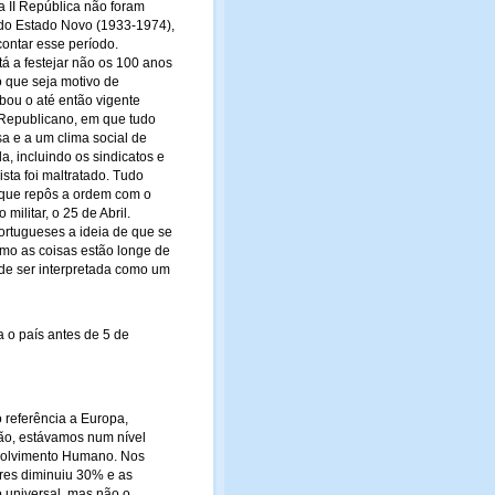
 II República não foram
 do Estado Novo (1933-1974),
contar esse período.
á a festejar não os 100 anos
 que seja motivo de
ubou o até então vigente
 Republicano, em que tudo
a e a um clima social de
, incluindo os sindicatos e
sta foi maltratado. Tudo
, que repôs a ordem com o
ilitar, o 25 de Abril.
portugueses a ideia de que se
omo as coisas estão longe de
de ser interpretada como um
 o país antes de 5 de
 referência a Europa,
ão, estávamos num nível
nvolvimento Humano. Nos
ores diminuiu 30% e as
 universal, mas não o