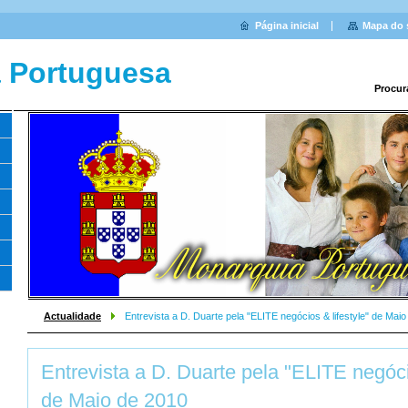
Página inicial
Mapa do 
 Portuguesa
Procur
Actualidade
Entrevista a D. Duarte pela "ELITE negócios & lifestyle" de Mai
Entrevista a D. Duarte pela "ELITE negócio
de Maio de 2010