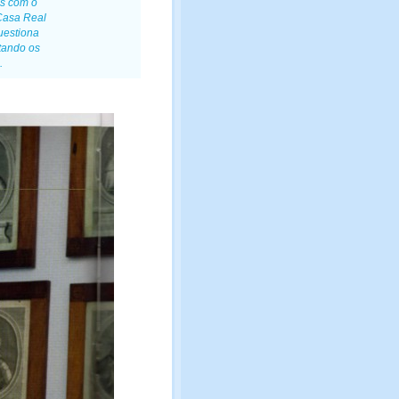
os com o
Casa Real
uestiona
tando os
.