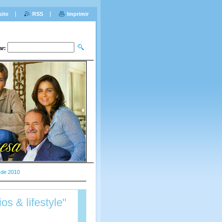
site
RSS
Imprimir
ar:
o de 2010
s & lifestyle"