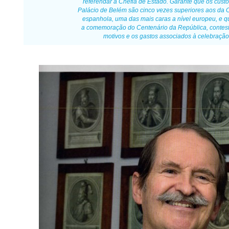
referendar a Chefia de Estado. Garante que os cust
Palácio de Belém são cinco vezes superiores aos da 
espanhola, uma das mais caras a nível europeu, e q
a comemoração do Centenário da República, contes
motivos e os gastos associados à celebração