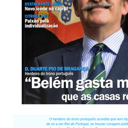
O herdeiro do trono português acredita que tem hi
de vir a ser Rei de Portugal, se houver coragem polít