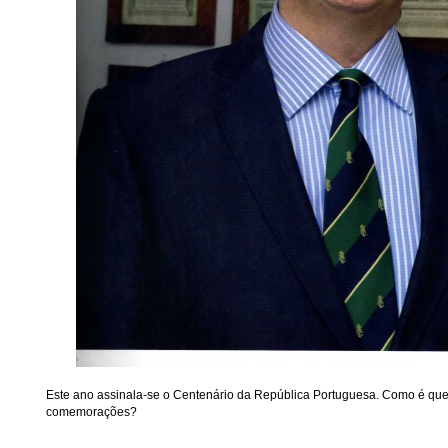
Este ano assinala-se o Centenário da República Portuguesa. Como é que
comemorações?