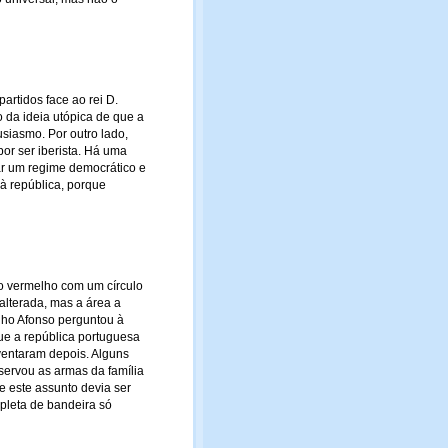
artidos face ao rei D.
 da ideia utópica de que a
siasmo. Por outro lado,
or ser iberista. Há uma
ar um regime democrático e
 à república, porque
lo vermelho com um círculo
alterada, mas a área a
ilho Afonso perguntou à
que a república portuguesa
ventaram depois. Alguns
servou as armas da família
e este assunto devia ser
pleta de bandeira só