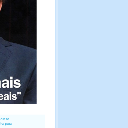
pótese
ica para