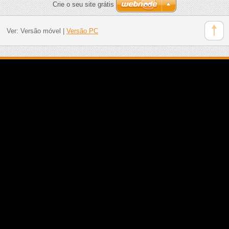
Crie o seu site grátis
Ver:
Versão móvel
|
Versão PC