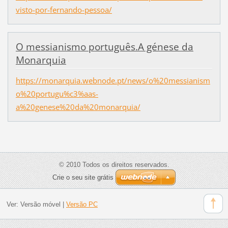
visto-por-fernando-pessoa/
O messianismo português.A génese da
Monarquia
https://monarquia.webnode.pt/news/o%20messianism
o%20portugu%c3%aas-
a%20genese%20da%20monarquia/
© 2010 Todos os direitos reservados.
Crie o seu site grátis
Ver:
Versão móvel
|
Versão PC