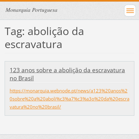
Monarquia Portuguesa
Tag: abolição da
escravatura
123 anos sobre a abolição da escravatura
no Brasil
https://monarquia.webnode.pt/news/a123%20anos%2
0sobre%20a%20aboli%c3%a7%c3%a3o%20da%20escra
vatura%20no%20brasil/