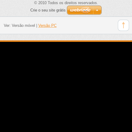
© 2010 Todos os direitos reservados.
Crie o seu site grátis
Ver:
Versão móvel
|
Versão PC