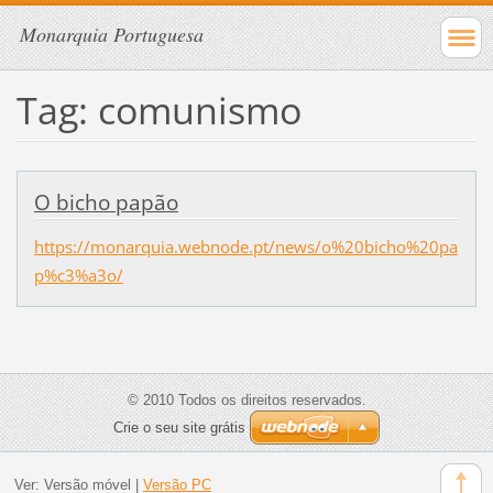
Monarquia Portuguesa
Tag: comunismo
O bicho papão
https://monarquia.webnode.pt/news/o%20bicho%20pa
p%c3%a3o/
© 2010 Todos os direitos reservados.
Crie o seu site grátis
Ver:
Versão móvel
|
Versão PC