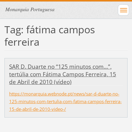
Monarquia Portuguesa
Tag: fátima campos
ferreira
SAR D. Duarte no “125 minutos com…”,
tertúlia com Fátima Campos Ferreira, 15
de Abril de 2010 (vídeo)
https://monarquia.webnode.pt/news/sar-d-duarte-no-
125-minutos-com-tertulia-com-fatima-campos-ferreira-
15-de-abril-de-2010-video-/