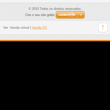
© 2010 Todos os direitos reservados.
Crie o seu site grátis
Ver:
Versão móvel
|
Versão PC