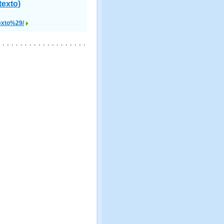
exto)
xto%29/