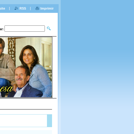
site
RSS
Imprimir
ar: