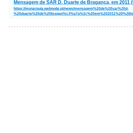
Mensagem de SAR D. Duarte de Bragança, em 2011 (t
https://monarquia.webnode.pt/news/mensagem%20de%20sar%20d-
%20duarte%20de%20bragan%c3%a7a%2c%20em%202011%20%28te