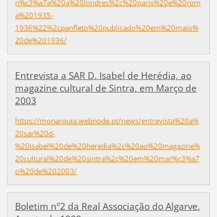
n%c3%a7a%20a%20londres%2c%20paris%20e%20rom
a%201935-
1936%22%2cpanfleto%20publicado%20em%20maio%
20de%201936/
Entrevista a SAR D. Isabel de Herédia, ao
magazine cultural de Sintra, em Março de
2003
https://monarquia.webnode.pt/news/entrevista%20a%
20sar%20d-
%20isabel%20de%20heredia%2c%20ao%20magazine%
20cultural%20de%20sintra%2c%20em%20mar%c3%a7
o%20de%202003/
Boletim nº2 da Real Associação do Algarve,