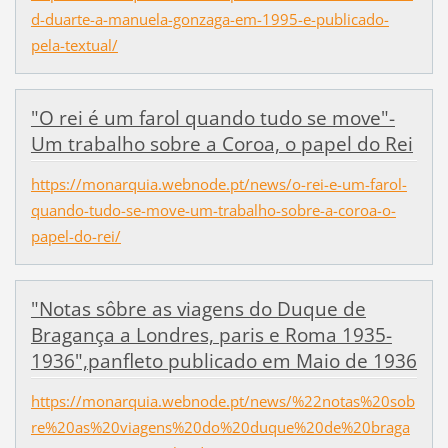
d-duarte-a-manuela-gonzaga-em-1995-e-publicado-
pela-textual/
"O rei é um farol quando tudo se move"-
Um trabalho sobre a Coroa, o papel do Rei
https://monarquia.webnode.pt/news/o-rei-e-um-farol-
quando-tudo-se-move-um-trabalho-sobre-a-coroa-o-
papel-do-rei/
"Notas sôbre as viagens do Duque de
Bragança a Londres, paris e Roma 1935-
1936",panfleto publicado em Maio de 1936
https://monarquia.webnode.pt/news/%22notas%20sob
re%20as%20viagens%20do%20duque%20de%20braga