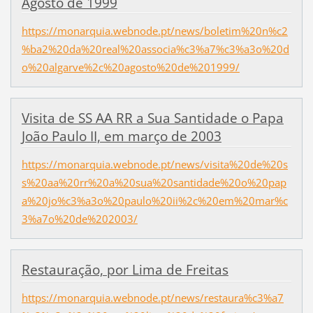
Agosto de 1999
https://monarquia.webnode.pt/news/boletim%20n%c2
%ba2%20da%20real%20associa%c3%a7%c3%a3o%20d
o%20algarve%2c%20agosto%20de%201999/
Visita de SS AA RR a Sua Santidade o Papa
João Paulo II, em março de 2003
https://monarquia.webnode.pt/news/visita%20de%20s
s%20aa%20rr%20a%20sua%20santidade%20o%20pap
a%20jo%c3%a3o%20paulo%20ii%2c%20em%20mar%c
3%a7o%20de%202003/
Restauração, por Lima de Freitas
https://monarquia.webnode.pt/news/restaura%c3%a7