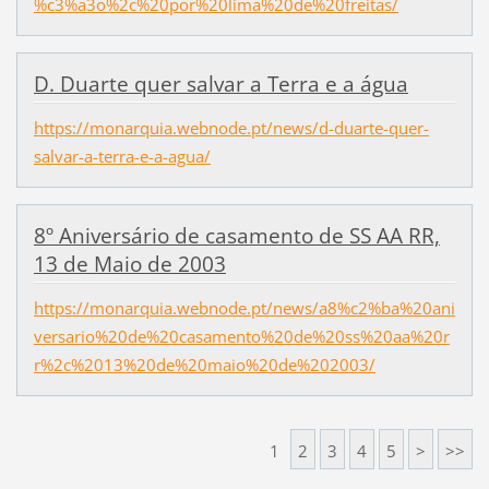
%c3%a3o%2c%20por%20lima%20de%20freitas/
D. Duarte quer salvar a Terra e a água
https://monarquia.webnode.pt/news/d-duarte-quer-
salvar-a-terra-e-a-agua/
8º Aniversário de casamento de SS AA RR,
13 de Maio de 2003
https://monarquia.webnode.pt/news/a8%c2%ba%20ani
versario%20de%20casamento%20de%20ss%20aa%20r
r%2c%2013%20de%20maio%20de%202003/
1
2
3
4
5
>
>>