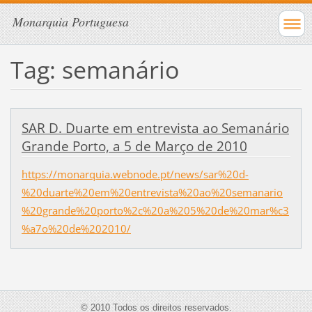
Monarquia Portuguesa
Tag: semanário
SAR D. Duarte em entrevista ao Semanário
Grande Porto, a 5 de Março de 2010
https://monarquia.webnode.pt/news/sar%20d-
%20duarte%20em%20entrevista%20ao%20semanario
%20grande%20porto%2c%20a%205%20de%20mar%c3
%a7o%20de%202010/
© 2010 Todos os direitos reservados.