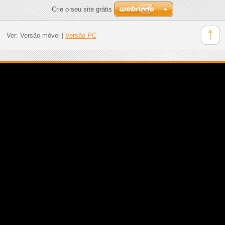
Crie o seu site grátis
Ver:
Versão móvel
|
Versão PC