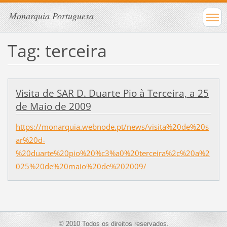
Monarquia Portuguesa
Tag: terceira
Visita de SAR D. Duarte Pio à Terceira, a 25
de Maio de 2009
https://monarquia.webnode.pt/news/visita%20de%20s
ar%20d-
%20duarte%20pio%20%c3%a0%20terceira%2c%20a%2
025%20de%20maio%20de%202009/
© 2010 Todos os direitos reservados.