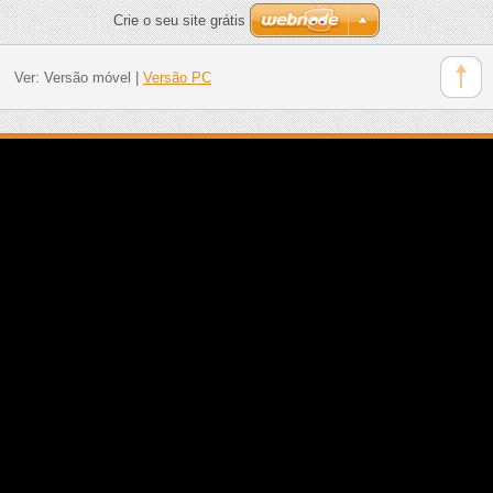
Crie o seu site grátis
Ver:
Versão móvel
|
Versão PC