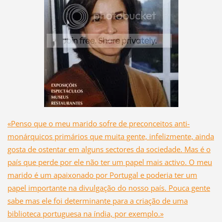
«Penso que o meu marido sofre de preconceitos anti-
monárquicos primários que muita gente, infelizmente, ainda
gosta de ostentar em alguns sectores da sociedade. Mas é o
país que perde por ele não ter um papel mais activo. O meu
marido é um apaixonado por Portugal e poderia ter um
papel importante na divulgação do nosso país. Pouca gente
sabe mas ele foi determinante para a criação de uma
biblioteca portuguesa na índia, por exemplo.»