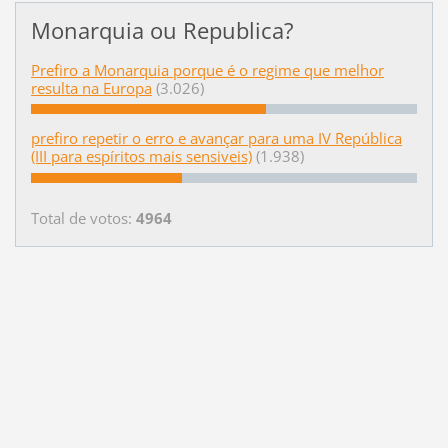
Monarquia ou Republica?
Prefiro a Monarquia porque é o regime que melhor
resulta na Europa
(3.026)
prefiro repetir o erro e avançar para uma IV República
(III para espíritos mais sensiveis)
(1.938)
Total de votos:
4964