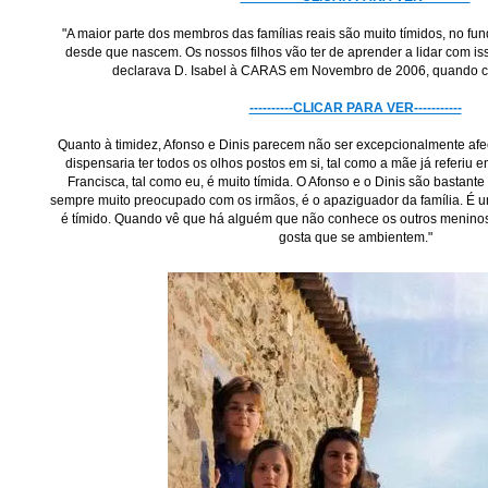
"A maior parte dos membros das famílias reais são muito tímidos, no f
desde que nascem. Os nossos filhos vão ter de aprender a lidar com isso
declarava D. Isabel à CARAS em Novembro de 2006, quando c
----------CLICAR PARA VER-----------
Quanto à timidez, Afonso e Dinis parecem não ser excepcionalmente afec
dispensaria ter todos os olhos postos em si, tal como a mãe já referiu e
Francisca, tal como eu, é muito tímida. O Afonso e o Dinis são bastante
sempre muito preocupado com os irmãos, é o apaziguador da família. É u
é tímido. Quando vê que há alguém que não conhece os outros meninos,
gosta que se ambientem."