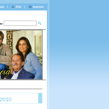
site
RSS
Imprimir
ar:
 2010