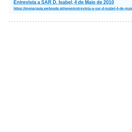
Entrevista a SAR D. Isabel, 4 de Maio de 2010
https://monarquia.webnode.pt/news/entrevista-a-sar-d-isabel-4-de-mai