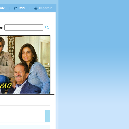
site
RSS
Imprimir
ar: