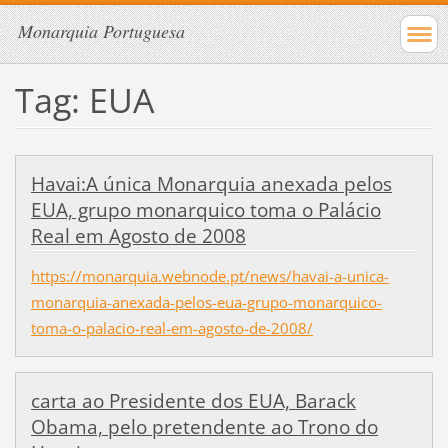
Monarquia Portuguesa
Tag: EUA
Havai:A única Monarquia anexada pelos
EUA, grupo monarquico toma o Palácio
Real em Agosto de 2008
https://monarquia.webnode.pt/news/havai-a-unica-
monarquia-anexada-pelos-eua-grupo-monarquico-
toma-o-palacio-real-em-agosto-de-2008/
carta ao Presidente dos EUA, Barack
Obama, pelo pretendente ao Trono do