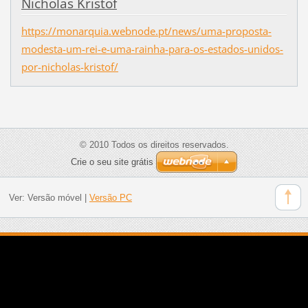
Nicholas Kristof
https://monarquia.webnode.pt/news/uma-proposta-
modesta-um-rei-e-uma-rainha-para-os-estados-unidos-
por-nicholas-kristof/
© 2010 Todos os direitos reservados.
Crie o seu site grátis
Ver:
Versão móvel
|
Versão PC