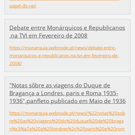
papel-do-rei/
Debate entre Monárquicos e Republicanos
,na TVI em Fevereiro de 2008
https://monarquia.webnode.pt/news/debate-entre-
monarquicos-e-republicanos-na-tvi-em-fevereiro-de-
2008/
"Notas sôbre as viagens do Duque de
Bragança a Londres, paris e Roma 1935-
1936",panfleto publicado em Maio de 1936
https://monarquia.webnode.pt/news/%22notas%20sob
re%20as%20viagens%20do%20duque%20de%20braga
n%c3%a7a%20a%20londres%2c%20paris%20e%20rom