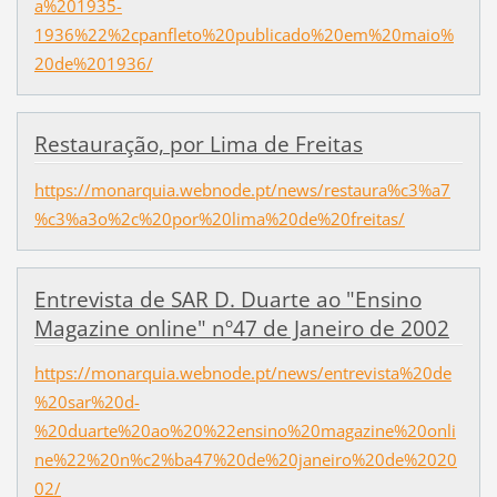
a%201935-
1936%22%2cpanfleto%20publicado%20em%20maio%
20de%201936/
Restauração, por Lima de Freitas
https://monarquia.webnode.pt/news/restaura%c3%a7
%c3%a3o%2c%20por%20lima%20de%20freitas/
Entrevista de SAR D. Duarte ao "Ensino
Magazine online" nº47 de Janeiro de 2002
https://monarquia.webnode.pt/news/entrevista%20de
%20sar%20d-
%20duarte%20ao%20%22ensino%20magazine%20onli
ne%22%20n%c2%ba47%20de%20janeiro%20de%2020
02/