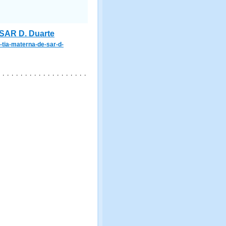
 SAR D. Duarte
-tia-materna-de-sar-d-