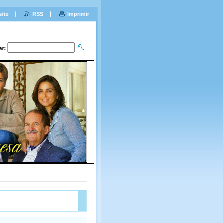
site
RSS
Imprimir
ar: