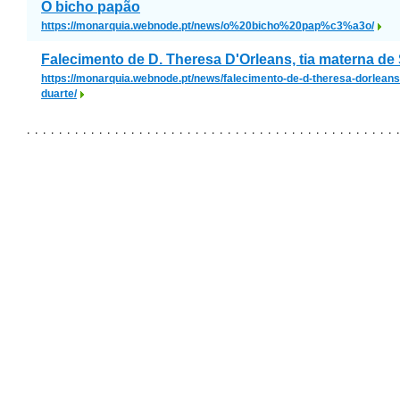
O bicho papão
https://monarquia.webnode.pt/news/o%20bicho%20pap%c3%a3o/
Falecimento de D. Theresa D'Orleans, tia materna de
https://monarquia.webnode.pt/news/falecimento-de-d-theresa-dorleans
duarte/