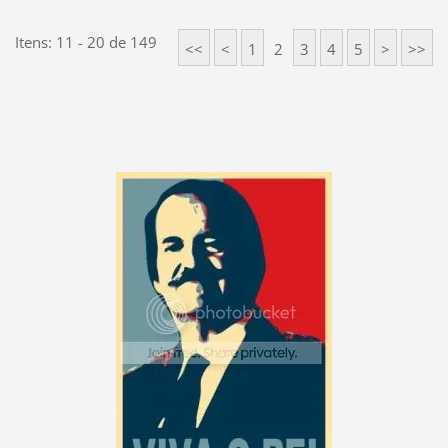
Itens: 11 - 20 de 149
<<
<
1
2
3
4
5
>
>>