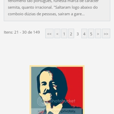
fenómeno tão português, funesta marca de carácter
semita, quanto irracional. "Saltaram logo abaixo do
comboio dúzias de pessoas, saíram a gare...
Itens: 21 - 30 de 149
<<
<
1
2
3
4
5
>
>>