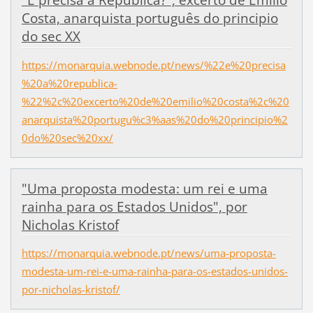
"É precisa a República?", excerto de Emílio
Costa, anarquista português do principio
do sec XX
https://monarquia.webnode.pt/news/%22e%20precisa
%20a%20republica-
%22%2c%20excerto%20de%20emilio%20costa%2c%20
anarquista%20portugu%c3%aas%20do%20principio%2
0do%20sec%20xx/
"Uma proposta modesta: um rei e uma
rainha para os Estados Unidos", por
Nicholas Kristof
https://monarquia.webnode.pt/news/uma-proposta-
modesta-um-rei-e-uma-rainha-para-os-estados-unidos-
por-nicholas-kristof/