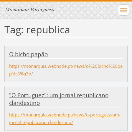
Monarquia Portuguesa
Tag: republica
O bicho papão
https://monarquia.webnode.pt/news/o%20bicho%20pa
p%c3%a3o/
"O Portuguez": um jornal republicano
clandestino
https://monarquia.webnode.pt/news/o-portuguez-um-
jornal-republicano-clandestino/