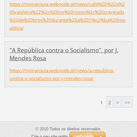
https://monarquia.webnode.pt/news/cafe%20%22a%2
0brasileira%22%2c%20no%20rossio%2c%20cravejada
%20de%20tiros%20durante%20a%201%c2%ba%20rep
ublica/
"A República contra o Socialismo", por J.
Mendes Rosa
https://monarquia.webnode.pt/news/a-republica-
contra-o-socialismo-por-j-mendes-rosa/
1
2
>
>>
© 2010 Todos os direitos reservados.
Crie o seu site grátis